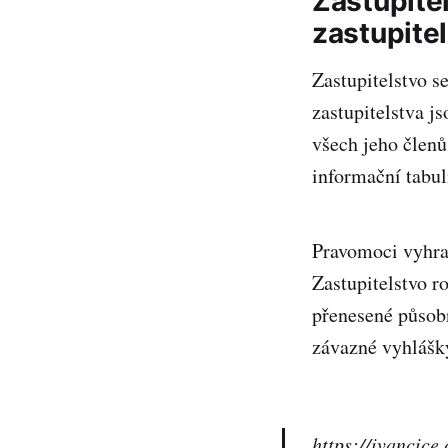
Zastupitel
zastupitel
Zastupitelstvo s
zastupitelstva j
všech jeho členů
informační tabul
Pravomoci vyhraz
Zastupitelstvo r
přenesené působn
závazné vyhlášk
https://ivancice