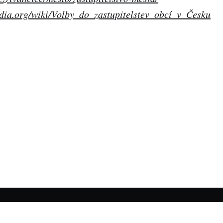
edia.org/wiki/Volby_do_zastupitelstev_obcí_v_Česku