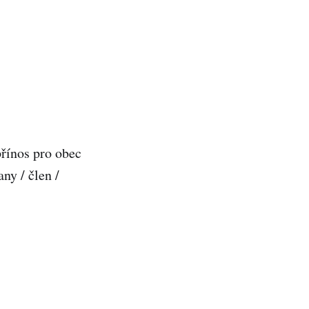
přínos pro obec
ny / člen /