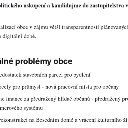
litického uskupení a kandidujme do zastupitelstva v
lizací obce v zájmu větší transparentnosti plánovaných
 digitální době.
lné problémy obce
edostatek stavebních parcel pro bydlení
rcely pro průmysl - nová pracovní místa pro občany
e finance za předražený hlídač občanů - předražený pr
amerového systému
rekonstrukcí na Besedním domě a vrácení kulturního ži