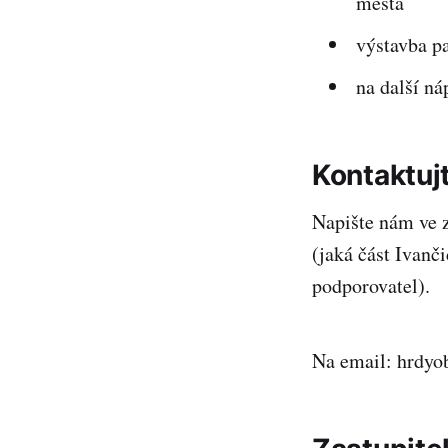
města
výstavba p
na další ná
Kontaktuj
Napište nám ve z
(jaká část Ivanči
podporovatel).
Na email:
hrdyo