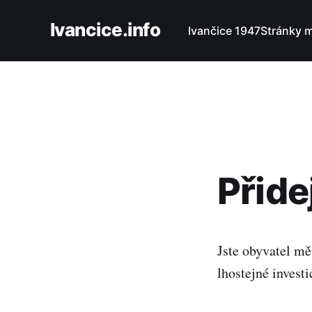
Ivancice.info
Ivančice 1947
Stránky 
Přide
Jste obyvatel mě
lhostejné investi