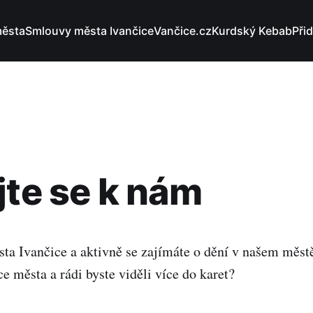
města
Smlouvy města Ivančice
Vančice.cz
Kurdský Kebab
Při
jte se k nám
sta Ivančice a aktivně se zajímáte o dění v našem měst
ce města a rádi byste viděli více do karet?