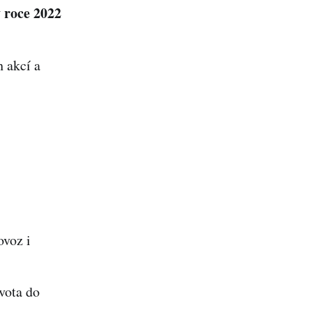
 roce 2022
 akcí a
ovoz i
vota do