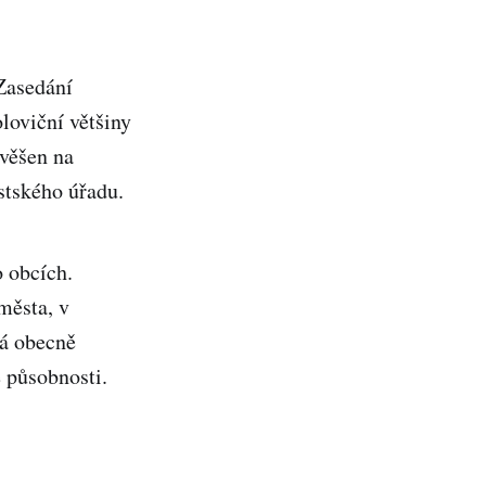
 Zasedání
loviční většiny
yvěšen na
stského úřadu.
o obcích.
města, v
vá obecně
 působnosti.