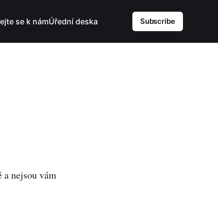
dejte se k nám
Úřední deska
Subscribe
ě a nejsou vám