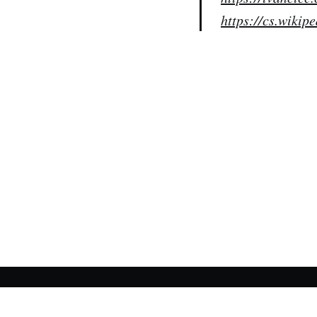
https://cs.wikip
Ivancice.info
© 2026