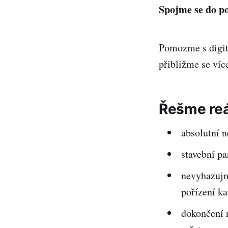
Spojme se do po
Pomozme s digita
přibližme se více
Řešme reá
absolutní n
stavební pa
nevyhazujm
pořízení k
dokončení 