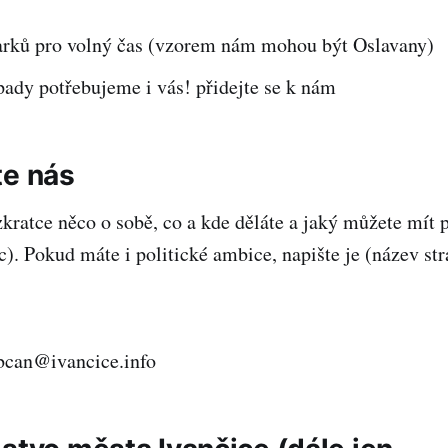
arků pro volný čas (vzorem nám mohou být Oslavany)
pady potřebujeme i vás! přidejte se k nám
te nás
kratce něco o sobě, co a kde děláte a jaký můžete mít 
c). Pokud máte i politické ambice, napište je (název stra
bcan@ivancice.info