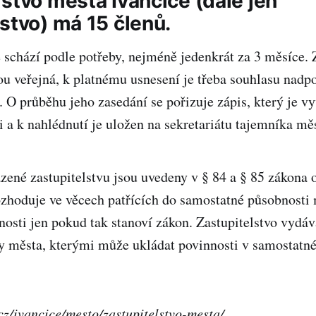
stvo města Ivančice (dále jen
stvo) má 15 členů.
e schází podle potřeby, nejméně jedenkrát za 3 měsíce.
sou veřejná, k platnému usnesení je třeba souhlasu nadpo
. O průběhu jeho zasedání se pořizuje zápis, který je v
i a k nahlédnutí je uložen na sekretariátu tajemníka mě
ené zastupitelstvu jsou uvedeny v § 84 a § 85 zákona 
ozhoduje ve věcech patřících do samostatné působnosti 
osti jen pokud tak stanoví zákon. Zastupitelstvo vydá
y města, kterými může ukládat povinnosti v samostatné
.cz/ivancice/mesto/zastupitelstvo-mesta/