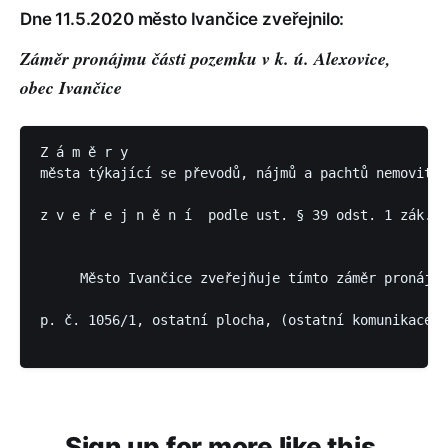
Dne 11.5.2020 město Ivančice zveřejnilo:
Záměr pronájmu části pozemku v k. ú. Alexovice,
obec Ivančice
Z á m ě r y  

města týkající se převodů, nájmů a pachtů nemovitýc
z v e ř e j n ě n í  podle ust. § 39 odst. 1 zák. č
     Město Ivančice zveřejňuje tímto záměr pronájmu
p. č. 1056/1, ostatní plocha, (ostatní komunikace),
Sign up for more like this.