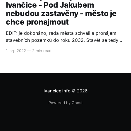
Ivančice - Pod Jakubem
nebudou zastavěny - město je
chce pronajmout
EDIT: je dokonáno, rada města schválila pronájem
stavebních pozemků do roku 2032. Stavět se tedy
opět nebude! Ceny nemovitostí v ČR jsou jedny z
1. srp 2022
—
2 min read
nejvyšších v EU. Dokonce jsme se vyšplhali na 2.
nejdražší zemi. Je jednoznačné, že je nedostatek
bytů i domů, proto je potřeba podpořit výstavbu.
Ivančice jdou
Ivancice.info
© 2026
Powered by Ghost