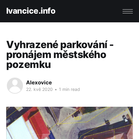
Ivancice.info
Vyhrazené parkování -
pronájem městského
pozemku
Alexovice
22. kvě 2020
•
1 min read