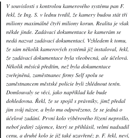
V souvislosti s kontrolou kamerového systému pan F.
řekl, že Ing. S. v lednu tvrdil, že kamery budou stát tři
miliony maximálně čtyři miliony korun. Realita je však
někde jinde. Zadávací dokumentace ke kamerám se
nedá nazvat zadávací dokumentací. Vzhledem k tomu,
že sám několik kamerových systémů již instaloval, řekl,
že zadávací dokumentace byla všeobecná, ale účelová.
Několik měsíců předtím, než byla dokumentace
zveřejněná, zaměstnanec firmy Self spolu se
zaměstnancem městské policie byli zhlédnout terén.
Domlouvaly se věci, jako například kde bude
dohledovna. Řekl, že se spojil s právníky, jimž předal
jim svůj názor, a bylo mu odpovězeno, že se jedná o
účelové zadání. První kolo výběrového řízení neprošlo,
neboť jediný zájemce, který se přihlásil, velmi nadsadil
cenu, a druhé kolo je již také uzavřené; p. F. řekl, neví,