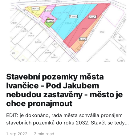
Stavební pozemky města
Ivančice - Pod Jakubem
nebudou zastavěny - město je
chce pronajmout
EDIT: je dokonáno, rada města schválila pronájem
stavebních pozemků do roku 2032. Stavět se tedy
opět nebude! Ceny nemovitostí v ČR jsou jedny z
1. srp 2022
—
2 min read
nejvyšších v EU. Dokonce jsme se vyšplhali na 2.