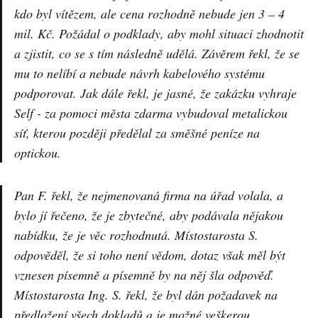
kdo byl vítězem, ale cena rozhodně nebude jen 3 – 4
mil. Kč. Požádal o podklady, aby mohl situaci zhodnotit
a zjistit, co se s tím následně udělá. Závěrem řekl, že se
mu to nelíbí a nebude návrh kabelového systému
podporovat. Jak dále řekl, je jasné, že zakázku vyhraje
Self - za pomoci města zdarma vybudoval metalickou
síť, kterou později předělal za směšné peníze na
optickou.
Pan F. řekl, že nejmenovaná firma na úřad volala, a
bylo jí řečeno, že je zbytečné, aby podávala nějakou
nabídku, že je věc rozhodnutá. Místostarosta S.
odpověděl, že si toho není vědom, dotaz však měl být
vznesen písemně a písemně by na něj šla odpověď.
Místostarosta Ing. S. řekl, že byl dán požadavek na
předložení všech dokladů a je možné veškerou