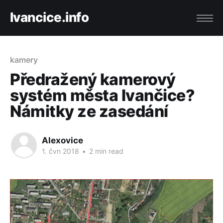
Ivancice.info
kamery
Předražený kamerový
systém města Ivančice?
Námitky ze zasedání
Alexovice
1. čvn 2018
•
2 min read