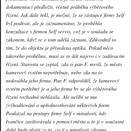
dokumentaci předložit, včetně průběhu výběrového
řízení. Jak dále řekl, je možné, že se zástupce firmy Self
byl podívat, ale je zaznamenáno, že proběhla
konzultace s firmou Self servis, což je v souladu se
zákonem, když se o tom udělá záznam. Zdůvodnil to
tím, že do objektu je přivedena optika. Pokud něco
takového proběhne, musí se to dát najevo i v zadávacím
řízení. Starosta se zeptal, zda si pan F. myslí, že město
kamerový systém nepotřebuje, nebo zda na to
nedosáhla jeho firma. Pan F. odpověděl, že kamerový
systém potřebný je a jeho firma by se do výběrového
řízení rozhodně nehlásila. Ale nelíbí se mu
zvýhodňování a upřednostňování některých firem.
Poukázal na postupy firmy Self v minulosti, kdy
Ivančice zasíťovávala s pomocí města a to jí v současné
době bude platit za to, co jí v minulosti zdarma