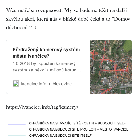
Více netřeba rozepisovat. My se budeme těšit na další
skvělou akci, která nás v blízké době čeká a to "Domov
důchodců 2.0".
Předražený kamerový systém
města Ivančice?
1.6.2018 byl spuštěn kamerový
systém za několik milionů korun,
který má za cílzajistit vyšší
bezpečnost občanů města.
Ivancice.info
Alexovice
Otázkou ale zůstává celkem
tajemný průběh celého vyběrového
řízení naprovozovatele tohoto
https://ivancice.info/tag/kamery/
kamerového systému * včetně
navýšené ceny oproti původnímu
zadání * krátké lhůtě pro p…