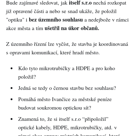
itself s.r.o
Bude zajímavé sledovat, jak
nechá rozkopat
již opravené části a nebo se snad ukáže, že položil
bez územního souhlasu
"optiku" i
a nedejbože v rámci
ušetřil na úkor občanů.
akce města a tím
Z územního řízení lze vyčíst, že stavba je koordinovaná
s opravami komunikací, které hradí město.
Kdo tyto mikrotrubičky a HDPE a pro koho
položil?
Jedná se tedy o černou stavbu bez souhlasu?
Pomáhá město Ivančice za městské peníze
budovat soukromou optickou sít?
Znamená to, že si itself s.r.o “připoložil”
optické kabely, HDPE, mikrotrubičky, atd. v
rámci akce opravy místních komunikací, které