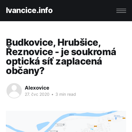
Ivancice.info
Budkovice, Hrubšice,
Řeznovice - je soukromá
optická síť zaplacená
občany?
Alexovice
27. čvc 2020
•
3 min read