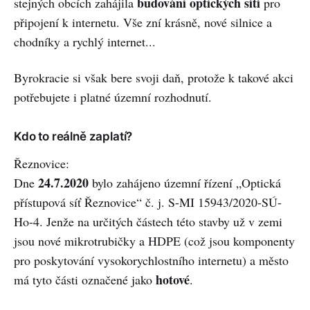
budování optických sítí
stejných obcích zahájila
pro
připojení k internetu. Vše zní krásně, nové silnice a
chodníky a rychlý internet...
Byrokracie si však bere svoji daň, protože k takové akci
potřebujete i platné územní rozhodnutí.
Kdo to reálně zaplatí?
Řeznovice:
24.7.2020
Dne
bylo zahájeno územní řízení „Optická
přístupová síť Řeznovice“ č. j. S-MI 15943/2020-SÚ-
Ho-4. Jenže na určitých částech této stavby už v zemi
jsou nové mikrotrubičky a HDPE (což jsou komponenty
pro poskytování vysokorychlostního internetu) a město
hotové
má tyto části označené jako
.