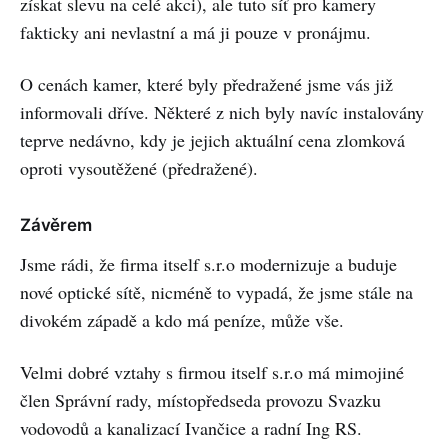
získat slevu na celé akci), ale tuto síť pro kamery
fakticky ani nevlastní a má ji pouze v pronájmu.
O cenách kamer, které byly předražené jsme vás již
informovali dříve. Některé z nich byly navíc instalovány
teprve nedávno, kdy je jejich aktuální cena zlomková
oproti vysoutěžené (předražené).
Závěrem
Jsme rádi, že firma itself s.r.o modernizuje a buduje
nové optické sítě, nicméně to vypadá, že jsme stále na
divokém západě a kdo má peníze, může vše.
Velmi dobré vztahy s firmou itself s.r.o má mimojiné
člen Správní rady, místopředseda provozu Svazku
vodovodů a kanalizací Ivančice a radní Ing RS.